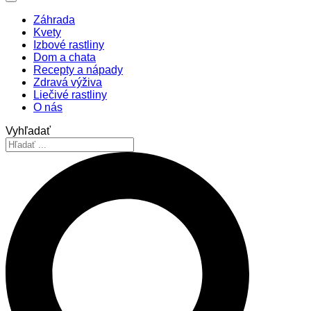
Záhrada
Kvety
Izbové rastliny
Dom a chata
Recepty a nápady
Zdravá výživa
Liečivé rastliny
O nás
Vyhľadať