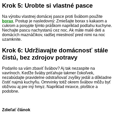
Krok 5: Urobte si vlastné pasce
Na výrobu vlastnej domácej pasce proti švábom použite
borax
. Postup je nasledovný: Zmiešajte borax s kakaom a
cukrom a posypte týmto práškom napríklad podlahu kuchyne.
Nechajte pascu nachystanú cez noc. Ak máte malé deti a
domácich maznáčikov, radšej miestnosť pred nimi na noc
uzamknite.
Krok 6: Udržiavajte domácnosť stále
čistú, bez zdrojov potravy
Podarilo sa vám zbaviť švábov? Aj tak nezaspite na
vavrínoch. Keďže šváby priťahuje takmer čokoľvek,
nezabúdajte pravidelne odstraňovať zvyšky jedál a dôkladne
čistiť najmä kuchyňu. Omrvinky totiž okrem švábov môžu byť
obživou aj pre iný hmyz. Napríklad mravce, ploštice a
podobne.
Zdieľať článok