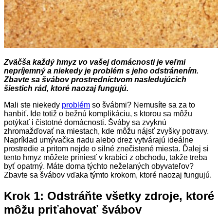
Zväčša každý hmyz vo vašej domácnosti je veľmi
nepríjemný a niekedy je problém s jeho odstránením.
Zbavte sa švábov prostredníctvom nasledujúcich
šiestich rád, ktoré naozaj fungujú.
Mali ste niekedy
problém
so švábmi? Nemusíte sa za to
hanbiť. Ide totiž o bežnú komplikáciu, s ktorou sa môžu
potýkať i čistotné domácnosti. Šváby sa zvyknú
zhromažďovať na miestach, kde môžu nájsť zvyšky potravy.
Napríklad umývačka riadu alebo drez vytvárajú ideálne
prostredie a pritom nejde o silné znečistené miesta. Ďalej si
tento hmyz môžete priniesť v krabici z obchodu, takže treba
byť opatrný. Máte doma týchto neželaných obyvateľov?
Zbavte sa švábov vďaka týmto krokom, ktoré naozaj fungujú.
Krok 1: Odstráňte všetky zdroje, ktoré
môžu priťahovať švábov