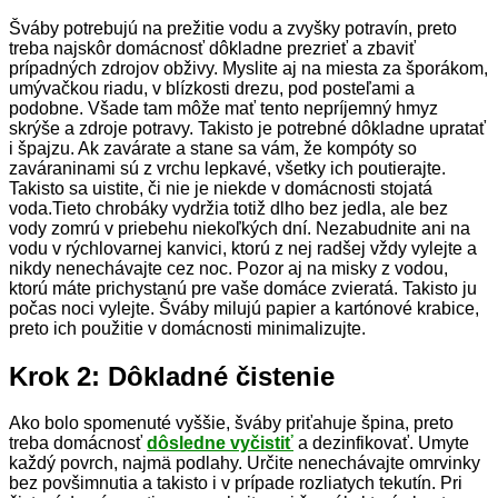
Šváby potrebujú na prežitie vodu a zvyšky potravín, preto
treba najskôr domácnosť dôkladne prezrieť a zbaviť
prípadných zdrojov obživy. Myslite aj na miesta za šporákom,
umývačkou riadu, v blízkosti drezu, pod posteľami a
podobne. Všade tam môže mať tento nepríjemný hmyz
skrýše a zdroje potravy. Takisto je potrebné dôkladne upratať
i špajzu. Ak zavárate a stane sa vám, že kompóty so
zaváraninami sú z vrchu lepkavé, všetky ich poutierajte.
Takisto sa uistite, či nie je niekde v domácnosti stojatá
voda.Tieto chrobáky vydržia totiž dlho bez jedla, ale bez
vody zomrú v priebehu niekoľkých dní. Nezabudnite ani na
vodu v rýchlovarnej kanvici, ktorú z nej radšej vždy vylejte a
nikdy nenechávajte cez noc. Pozor aj na misky z vodou,
ktorú máte prichystanú pre vaše domáce zvieratá. Takisto ju
počas noci vylejte. Šváby milujú papier a kartónové krabice,
preto ich použitie v domácnosti minimalizujte.
Krok 2: Dôkladné čistenie
Ako bolo spomenuté vyššie, šváby priťahuje špina, preto
treba domácnosť
dôsledne vyčistiť
a dezinfikovať. Umyte
každý povrch, najmä podlahy. Určite nenechávajte omrvinky
bez povšimnutia a takisto i v prípade rozliatych tekutín. Pri