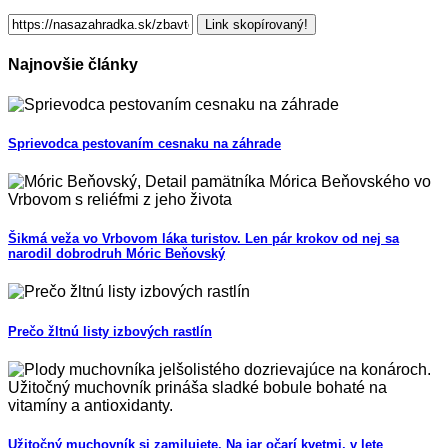
Link skopírovaný!
Najnovšie články
Sprievodca pestovaním cesnaku na záhrade
Šikmá veža vo Vrbovom láka turistov. Len pár krokov od nej sa
narodil dobrodruh Móric Beňovský
Prečo žltnú listy izbových rastlín
Užitočný muchovník si zamilujete. Na jar očarí kvetmi, v lete