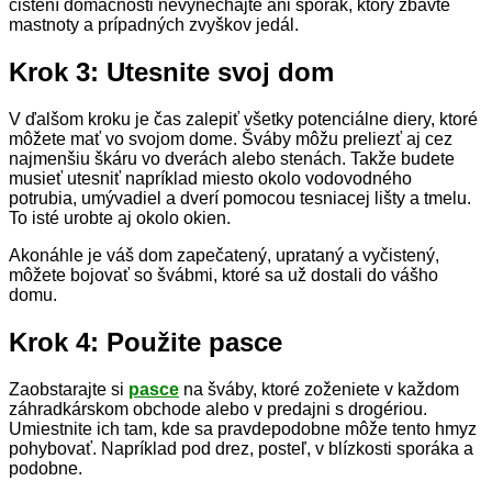
čistení domácnosti nevynechajte ani šporák, ktorý zbavte
mastnoty a prípadných zvyškov jedál.
Krok 3: Utesnite svoj dom
V ďalšom kroku je čas zalepiť všetky potenciálne diery, ktoré
môžete mať vo svojom dome. Šváby môžu preliezť aj cez
najmenšiu škáru vo dverách alebo stenách. Takže budete
musieť utesniť napríklad miesto okolo vodovodného
potrubia, umývadiel a dverí pomocou tesniacej lišty a tmelu.
To isté urobte aj okolo okien.
Akonáhle je váš dom zapečatený, uprataný a vyčistený,
môžete bojovať so švábmi, ktoré sa už dostali do vášho
domu.
Krok 4: Použite pasce
Zaobstarajte si
pasce
na šváby, ktoré zoženiete v každom
záhradkárskom obchode alebo v predajni s drogériou.
Umiestnite ich tam, kde sa pravdepodobne môže tento hmyz
pohybovať. Napríklad pod drez, posteľ, v blízkosti sporáka a
podobne.