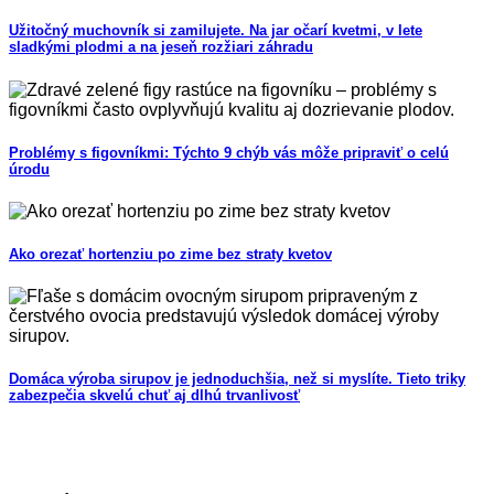
Užitočný muchovník si zamilujete. Na jar očarí kvetmi, v lete
sladkými plodmi a na jeseň rozžiari záhradu
Problémy s figovníkmi: Týchto 9 chýb vás môže pripraviť o celú
úrodu
Ako orezať hortenziu po zime bez straty kvetov
Domáca výroba sirupov je jednoduchšia, než si myslíte. Tieto triky
zabezpečia skvelú chuť aj dlhú trvanlivosť