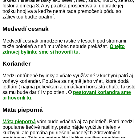
taktiež minerálne látky ako selén, meď, zinok, horčík, železo,
fosfor a omega 3. Aby pažitka prosperovala, doprajte jej
trošku hnojiva a keďže nemá rada premočenú pôdu so
zálievkou buďte opatrní.
Medvedí cesnak
Medvedí cesnak prirodzene rastie v lesoch pod stromami,
takže polotieň a tieň mu vôbec nebude prekážať.
O tejto
zdravej bylinke sme si hovorili tu.
Koriander
Medzi obľúbené bylinky a vňate využívané v kuchyni patrí aj
voňavý koriander. Používa sa najmä jeho vňať, ktorá dodá
jedlám ( najmä polievkam a omáčkam horkastú chuť). Takisto
sa mu bude dariť i v polotieni. O
pestovaní koriandra sme
si hovorili tu:
Mäta pieporná
Mäta pieporná
vám bude vďačná aj za polotieň. Patrí medzi
populárne liečivé rastliny, preto nájde využitie nielen v
kuchyni, ale pomáha pri riešení viacerých zdravotných