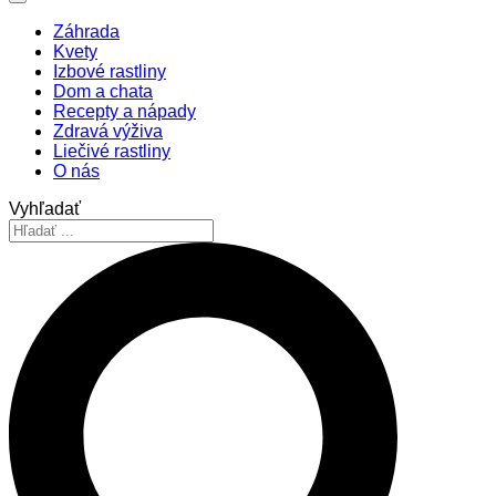
Záhrada
Kvety
Izbové rastliny
Dom a chata
Recepty a nápady
Zdravá výživa
Liečivé rastliny
O nás
Vyhľadať