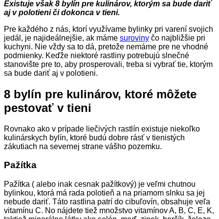
Existuje však 8 bylín pre kulinárov, ktorým sa bude dariť
aj v polotieni či dokonca v tieni.
Pre každého z nás, ktorí využívame bylinky pri varení svojich
jedál, je najideálnejšie, ak máme
suroviny
čo najbližšie pri
kuchyni. Nie vždy sa to dá, pretože nemáme pre ne vhodné
podmienky. Keďže niektoré rastliny potrebujú slnečné
stanovište pre to, aby prosperovali, treba si vybrať tie, ktorým
sa bude dariť aj v polotieni.
8 bylín pre kulinárov, ktoré môžete
pestovať v tieni
Rovnako ako v prípade liečivých rastlín existuje niekoľko
kulinárskych bylín, ktoré budú dobre rásť v tienistých
zákutiach na severnej strane vášho pozemku.
Pažítka
Pažítka ( alebo inak cesnak pažítkový) je veľmi chutnou
bylinkou, ktorá má rada polotieň a na priamom slnku sa jej
nebude dariť. Táto rastlina patrí do cibuľovín, obsahuje veľa
vitamínu C. No nájdete tiež množstvo vitamínov A, B, C, E, K,