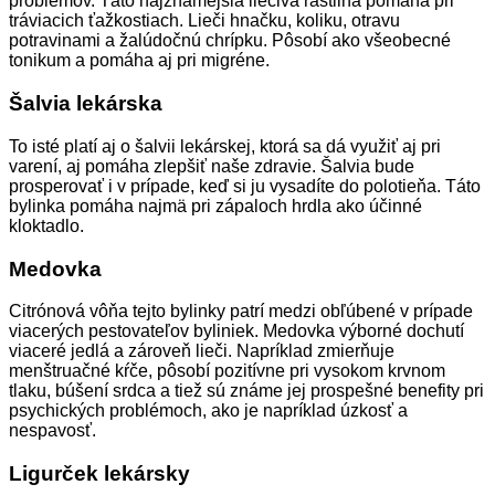
problémov. Táto najznámejšia liečivá rastlina pomáha pri
tráviacich ťažkostiach. Lieči hnačku, koliku, otravu
potravinami a žalúdočnú chrípku. Pôsobí ako všeobecné
tonikum a pomáha aj pri migréne.
Šalvia lekárska
To isté platí aj o šalvii lekárskej, ktorá sa dá využiť aj pri
varení, aj pomáha zlepšiť naše zdravie. Šalvia bude
prosperovať i v prípade, keď si ju vysadíte do polotieňa. Táto
bylinka pomáha najmä pri zápaloch hrdla ako účinné
kloktadlo.
Medovka
Citrónová vôňa tejto bylinky patrí medzi obľúbené v prípade
viacerých pestovateľov byliniek. Medovka výborné dochutí
viaceré jedlá a zároveň lieči. Napríklad zmierňuje
menštruačné kŕče, pôsobí pozitívne pri vysokom krvnom
tlaku, búšení srdca a tiež sú známe jej prospešné benefity pri
psychických problémoch, ako je napríklad úzkosť a
nespavosť.
Ligurček lekársky