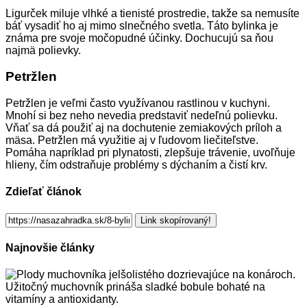
Ligurček miluje vlhké a tienisté prostredie, takže sa nemusíte
báť vysadiť ho aj mimo slnečného svetla. Táto bylinka je
známa pre svoje močopudné účinky. Dochucujú sa ňou
najmä polievky.
Petržlen
Petržlen je veľmi často využívanou rastlinou v kuchyni.
Mnohí si bez neho nevedia predstaviť nedeľnú polievku.
Vňať sa dá použiť aj na dochutenie zemiakových príloh a
mäsa. Petržlen má využitie aj v ľudovom liečiteľstve.
Pomáha napríklad pri plynatosti, zlepšuje trávenie, uvoľňuje
hlieny, čím odstraňuje problémy s dýchaním a čistí krv.
Zdieľať článok
Link skopírovaný!
Najnovšie články